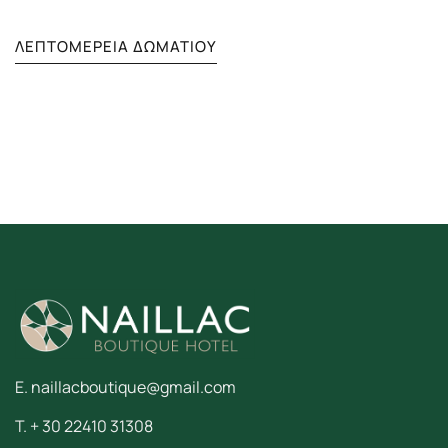
ΛΕΠΤΟΜΈΡΕΙΑ ΔΩΜΑΤΊΟΥ
E. naillacboutique@gmail.com
T. + 30 22410 31308